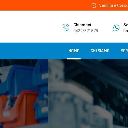
Vendita e Consu
Chiamaci
Sc
0432/571578
ba
HOME
CHI SIAMO
SER