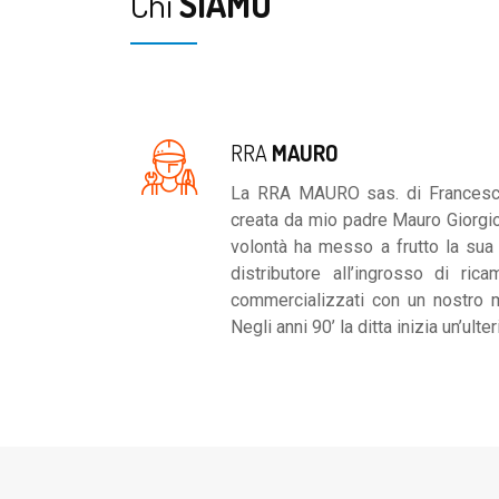
Chi
SIAMO
RRA
MAURO
La RRA MAURO sas. di Francesca 
creata da mio padre Mauro Giorgi
volontà ha messo a frutto la su
distributore all’ingrosso di ric
commercializzati con un nostro m
Negli anni 90’ la ditta inizia un’ul