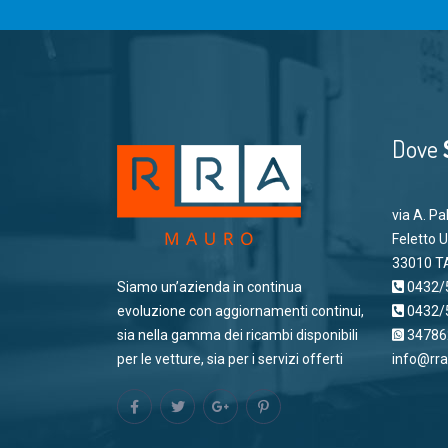
Dove
via A. Pal
Feletto 
33010 T
Siamo un’azienda in continua
0432/
evoluzione con aggiornamenti continui,
0432/
sia nella gamma dei ricambi disponibili
34786
per le vetture, sia per i servizi offerti
info@rr