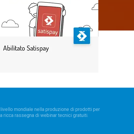
livello mondiale nella produzione di prodotti per
a ricca rassegna di webinar tecnici gratuiti.