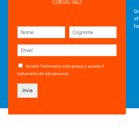
CONTATTACI
Gr
of
fo
Ho letto l'
Informativa sulla privacy
e accetto il
trattamento dei dati personali.
Invia