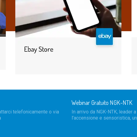
Webinar Gratuito NGK-NTK
ttarci telefonicamente o via
In arrivo da NGK-NTK, leader a 
a
l’accensione e sensoristica, un