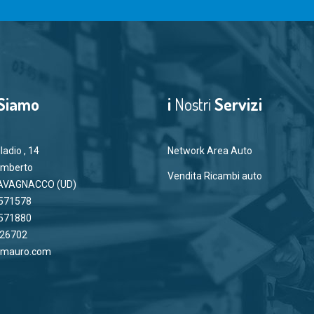
Siamo
i
Nostri
Servizi
ladio , 14
Network Area Auto
Umberto
Vendita Ricambi auto
AVAGNACCO (UD)
571578
571880
26702
amauro.com