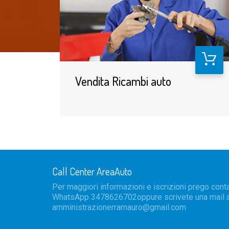
Vendita Ricambi auto
Call Center AreaAuto
rodotti per
Per maggiori informazioni e iscrizioni prego conta
uiti.
WhatsApp 3478626702oppure scrivete una mail 
amministrazionerramauro@gmail.com